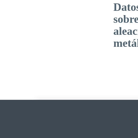
Datos
sobre
aleac
metál