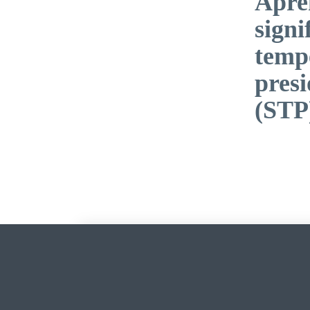
Apre
signi
temp
presi
(STP