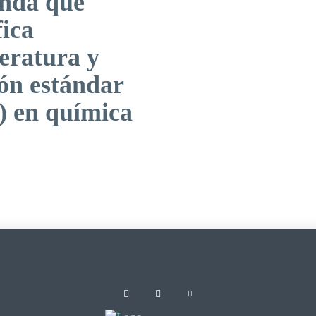
nda qué
fica
eratura y
ón estándar
) en química