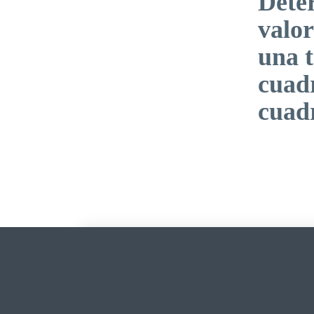
Dete
valor
una t
cuadr
cuad