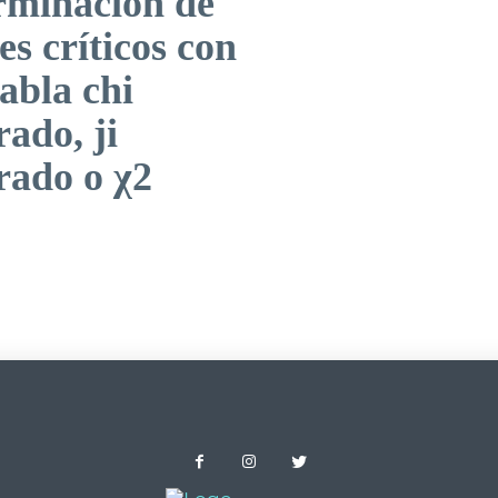
rminación de
es críticos con
abla chi
ado, ji
rado o χ2