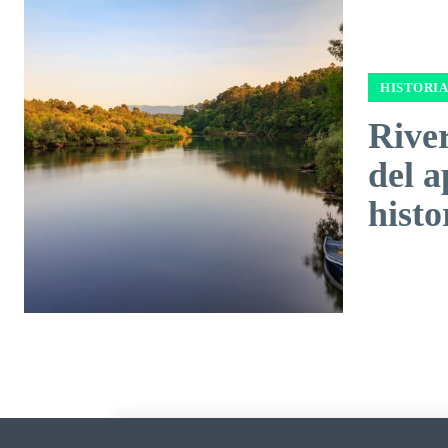
HISTORIA
River
del a
histo