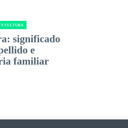
 Y CULTURA
a: significado
pellido e
ria familiar