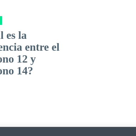
l es la
encia entre el
ono 12 y
ono 14?