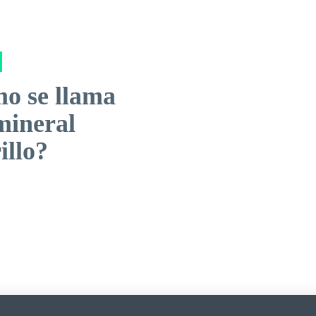
o se llama
mineral
illo?