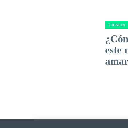
CIENCIA
¿Cóm
este 
amar