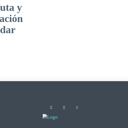
uta y
ación
ndar