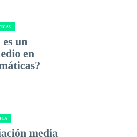
ICAS
 es un
edio en
máticas?
ICA
iación media