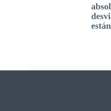
absol
desvi
está