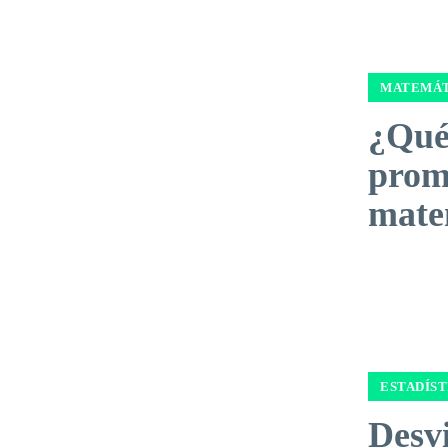
MATEMÁT
¿Qué
prom
mate
ESTADÍST
Desv