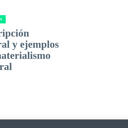
A
ripción
al y ejemplos
materialismo
ral