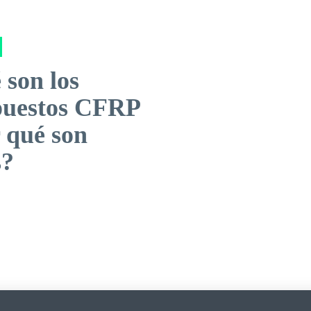
 son los
uestos CFRP
 qué son
s?