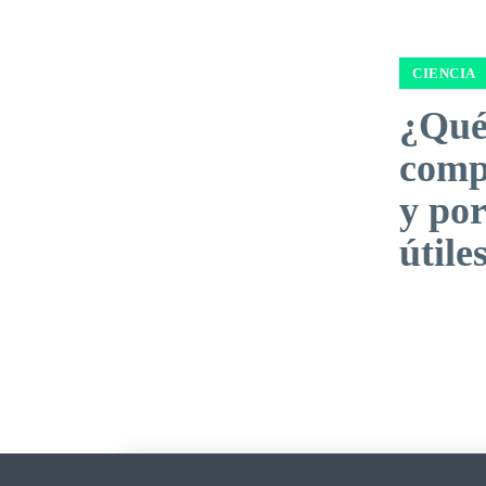
CIENCIA
¿Qué
comp
y por
útile