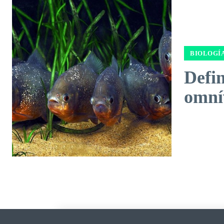
BIOLOGÍ
Defin
omní