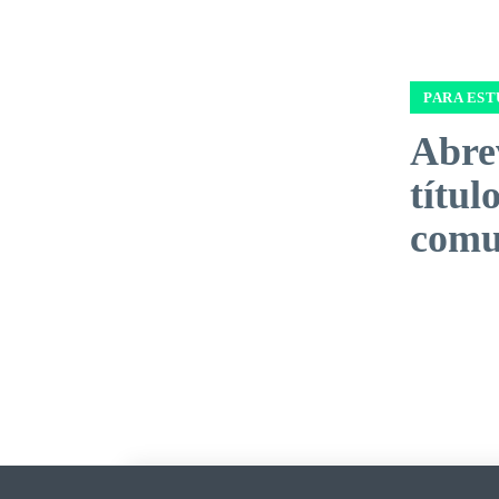
PARA EST
Abre
títul
comu