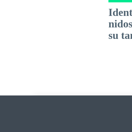
Ident
nidos
su t