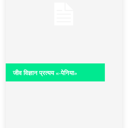
जीव विज्ञान प्रत्यय «-पेनिया»