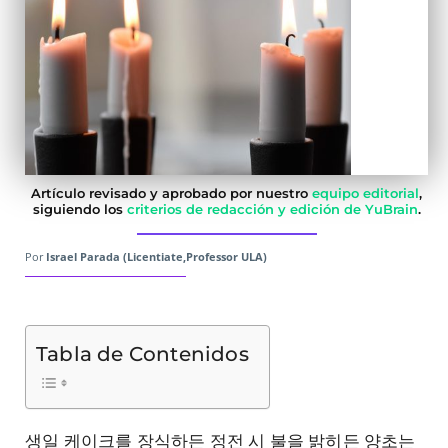
Artículo revisado y aprobado por nuestro
equipo editorial
,
siguiendo los
criterios de redacción y edición de YuBrain
.
Por
Israel Parada (Licentiate,Professor ULA)
Tabla de Contenidos
생일 케이크를 장식하든 정전 시 불을 밝히든 양초는