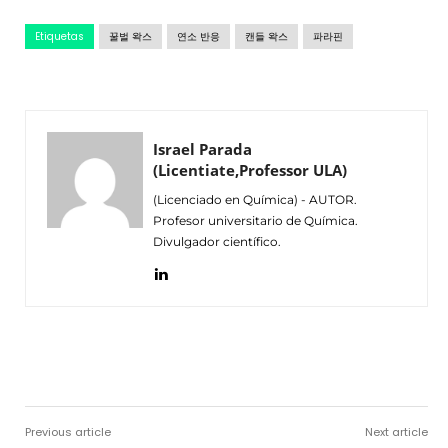
Etiquetas
꿀벌 왁스
연소 반응
캔들 왁스
파라핀
Israel Parada
(Licentiate,Professor ULA)
(Licenciado en Química) - AUTOR.
Profesor universitario de Química.
Divulgador científico.
Facebook
Twitter
Pinterest
Wh
Previous article
Next article