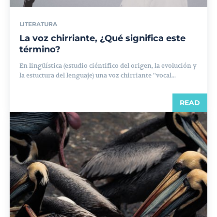
LITERATURA
La voz chirriante, ¿Qué significa este
término?
En lingüística (estudio ciéntifico del origen, la evolución y
la estuctura del lenguaje) una voz chirriante ''vocal...
READ