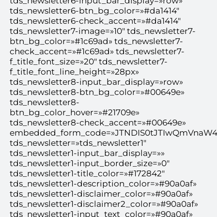
tds_newsletter6-input_bar_display=»row»
tds_newsletter6-btn_bg_color=»#da1414″
tds_newsletter6-check_accent=»#da1414″
tds_newsletter7-image=»10″ tds_newsletter7-
btn_bg_color=»#1c69ad» tds_newsletter7-
check_accent=»#1c69ad» tds_newsletter7-
f_title_font_size=»20″ tds_newsletter7-
f_title_font_line_height=»28px»
tds_newsletter8-input_bar_display=»row»
tds_newsletter8-btn_bg_color=»#00649e»
tds_newsletter8-
btn_bg_color_hover=»#21709e»
tds_newsletter8-check_accent=»#00649e»
embedded_form_code=»JTNDIS0tJTIwQmVnaW
tds_newsletter=»tds_newsletter1″
tds_newsletter1-input_bar_display=»»
tds_newsletter1-input_border_size=»0″
tds_newsletter1-title_color=»#172842″
tds_newsletter1-description_color=»#90a0af»
tds_newsletter1-disclaimer_color=»#90a0af»
tds_newsletter1-disclaimer2_color=»#90a0af»
tds_newsletter1-input_text_color=»#90a0af»