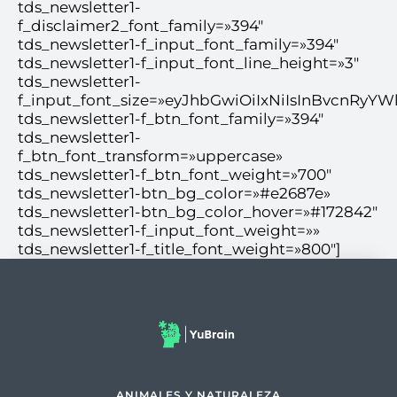
tds_newsletter1-
f_disclaimer2_font_family=»394″
tds_newsletter1-f_input_font_family=»394″
tds_newsletter1-f_input_font_line_height=»3″
tds_newsletter1-
f_input_font_size=»eyJhbGwiOiIxNiIsInBvcnRyYW
tds_newsletter1-f_btn_font_family=»394″
tds_newsletter1-
f_btn_font_transform=»uppercase»
tds_newsletter1-f_btn_font_weight=»700″
tds_newsletter1-btn_bg_color=»#e2687e»
tds_newsletter1-btn_bg_color_hover=»#172842″
tds_newsletter1-f_input_font_weight=»»
tds_newsletter1-f_title_font_weight=»800″]
ANIMALES Y NATURALEZA