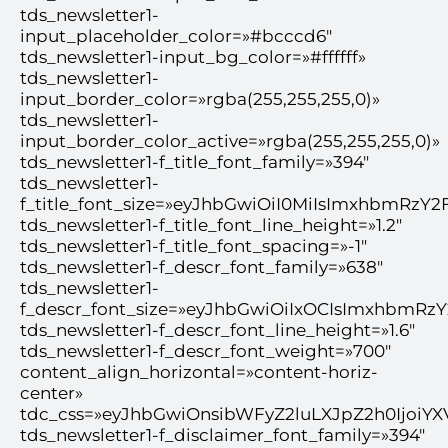
tds_newsletter1-
input_placeholder_color=»#bcccd6″
tds_newsletter1-input_bg_color=»#ffffff»
tds_newsletter1-
input_border_color=»rgba(255,255,255,0)»
tds_newsletter1-
input_border_color_active=»rgba(255,255,255,0)»
tds_newsletter1-f_title_font_family=»394″
tds_newsletter1-
f_title_font_size=»eyJhbGwiOiI0MiIsImxhbmRzY2
tds_newsletter1-f_title_font_line_height=»1.2″
tds_newsletter1-f_title_font_spacing=»-1″
tds_newsletter1-f_descr_font_family=»638″
tds_newsletter1-
f_descr_font_size=»eyJhbGwiOiIxOCIsImxhbmRzY
tds_newsletter1-f_descr_font_line_height=»1.6″
tds_newsletter1-f_descr_font_weight=»700″
content_align_horizontal=»content-horiz-
center»
tdc_css=»eyJhbGwiOnsibWFyZ2luLXJpZ2h0Ijoi
tds_newsletter1-f_disclaimer_font_family=»394″