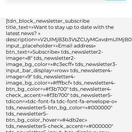
[tdn_block_newsletter_subscribe
title_text=»Want to stay up to date with the
latest news? »
description=»V2UlMjB3b3VsZCUyMGxvdmUlMj
input_placeholder=»Email address»
btn_text=»Subscribe» tds_newsletter2-
image=»8″ tds_newsletter2-
image_bg_color=»#c3ecff» tds_newsletter3-
input_bar_display=»row» tds_newsletter4-
image=»9″ tds_newsletter4-
image_bg_color=»#fffbcf» tds_newsletter4-
btn_bg_color=»#f3b700″ tds_newsletter4-
check_accent=»#f3b700″ tds_newsletter5-
tdicon=»tdc-font-fa tdc-font-fa-envelope-o»
tds_newsletter5-btn_bg_color=»#000000″
tds_newsletter5-
btn_bg_color_hover=»#4db2ec»
tds_newsletter5-check_accent=»#000000″