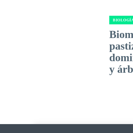
BIOLOGÍ
Biom
pasti
domi
y árb