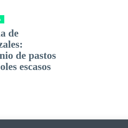
A
a de
zales:
nio de pastos
oles escasos