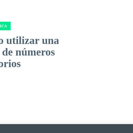
ICA
 utilizar una
a de números
orios