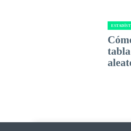
ESTADÍST
Cómo
tabl
aleat