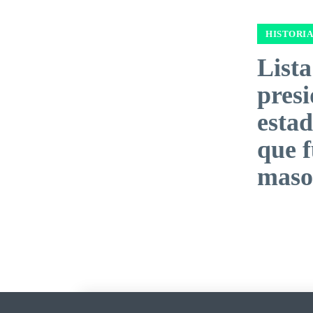
HISTORIA
Lista
presi
esta
que 
maso