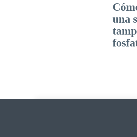
Cómo
una s
tamp
fosfa