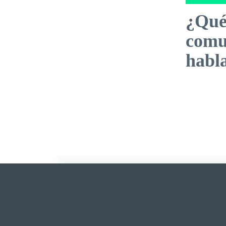
¿Qué
comu
habl