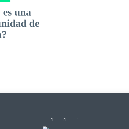
 es una
nidad de
a?