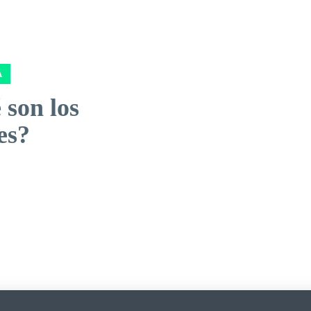
A
 son los
es?