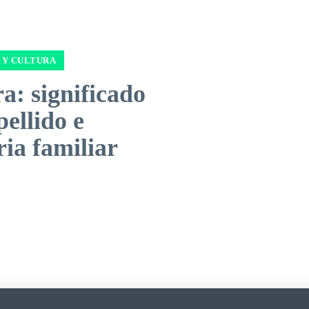
 Y CULTURA
a: significado
pellido e
ria familiar