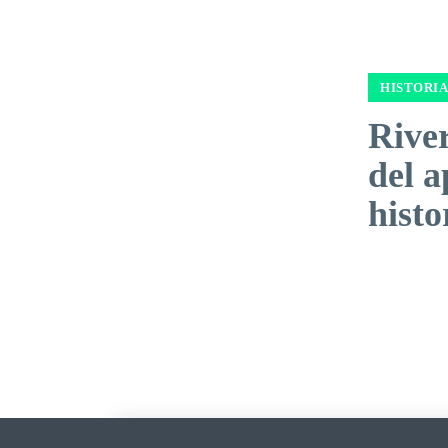
HISTORIA
River
del a
histo