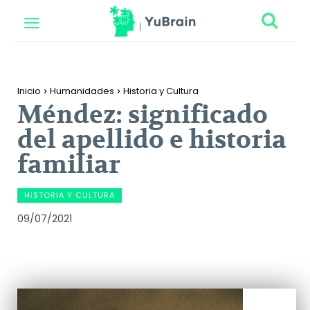
Inicio
Humanidades
Historia y Cultura
Méndez: significado
del apellido e historia
familiar
HISTORIA Y CULTURA
09/07/2021
Facebook
Twitter
Pinterest
Wh