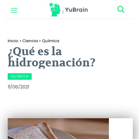
Inicio
Ciencia
Química
¿Qué es la
hidrogenación?
QUÍMICA
11/06/2021
Facebook
Twitter
Pinterest
Wh