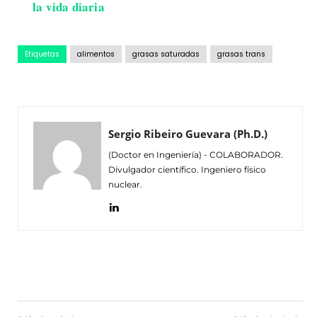
la vida diaria
Etiquetas
alimentos
grasas saturadas
grasas trans
Sergio Ribeiro Guevara (Ph.D.)
(Doctor en Ingeniería) - COLABORADOR.
Divulgador científico. Ingeniero físico
nuclear.
Facebook
Twitter
Pinterest
Wh