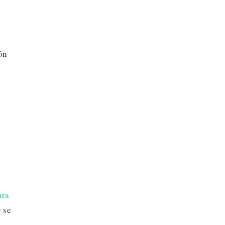
ón
ara
 se
a