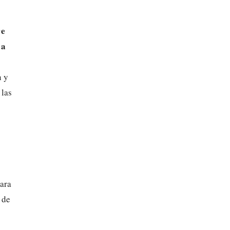
re
 a
n y
 las
para
 de