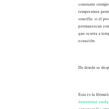
constante siempre
temperatura perm
sencilla: si el p
permanezcan const
que ocurra a temp
ecuación:
De donde se des
Esta es la fórmul
determinar cualqu
conozcan las otra