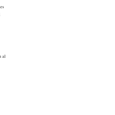
 es
l
n al