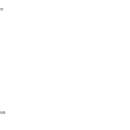
re
 un