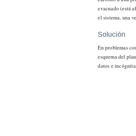
evacuado (está ah
el sistema, una v
Solución
En problemas como
esquema del plan
datos e incógnit