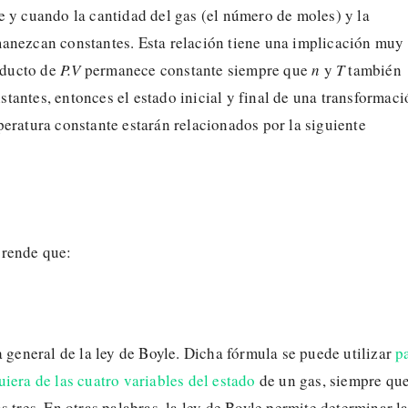
 y cuando la cantidad del gas (el número de moles) y la
anezcan constantes. Esta relación tiene una implicación muy
roducto de
P.V
permanece constante siempre que
n
y
T
también
antes, entonces el estado inicial y final de una transformaci
eratura constante estarán relacionados por la siguiente
prende que:
a general de la ley de Boyle. Dicha fórmula se puede utilizar
p
iera de las cuatro variables del estado
de un gas, siempre que
s tres. En otras palabras, la ley de Boyle permite determinar l