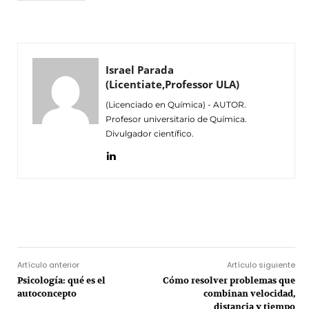
Israel Parada
(Licentiate,Professor ULA)
(Licenciado en Química) - AUTOR.
Profesor universitario de Química.
Divulgador científico.
Facebook
Twitter
Pinterest
Wh
Artículo anterior
Artículo siguiente
Psicología: qué es el
Cómo resolver problemas que
autoconcepto
combinan velocidad,
distancia y tiempo