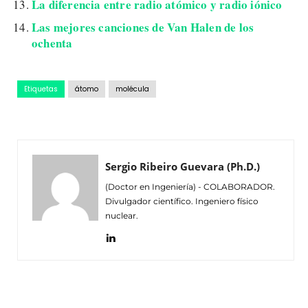
La diferencia entre radio atómico y radio iónico
Las mejores canciones de Van Halen de los
ochenta
Etiquetas
átomo
molécula
Sergio Ribeiro Guevara (Ph.D.)
(Doctor en Ingeniería) - COLABORADOR.
Divulgador científico. Ingeniero físico
nuclear.
Facebook
Twitter
Pinterest
Wh