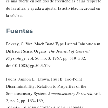
es más fuerte en sonidos de frecuencias bajas respecto
de las altas, y ayuda a ajustar la actividad neuronal en
la cóclea.
Fuentes
Bekesy, G. Von. Mach Band Type Lateral Inhibition in
Different Sense Organs.
The Journal of General
Physiology
, vol. 50, no. 3, 1967, pp. 519–532,
doi:10.1085/jgp.50.3.519.
Fuchs, Jannon L., Drown, Paul B. Two-Point
Discriminability: Relation to Properties of the
Somatosensory System.
Somatosensory Research
, vol.
2, no. 2, pp. 163–169,
1984doi:10.1080/07367244.1984.11800556.