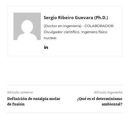
Sergio Ribeiro Guevara (Ph.D.)
(Doctor en Ingeniería) - COLABORADOR.
Divulgador científico. Ingeniero físico
nuclear.
Facebook
Twitter
Pinterest
Wh
Artículo anterior
Artículo siguiente
Definición de entalpía molar
¿Qué es el determinismo
de fusión
ambiental?