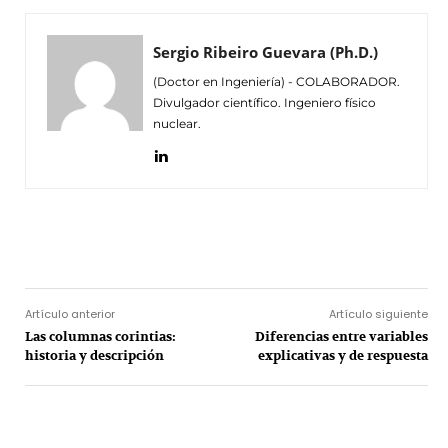
Sergio Ribeiro Guevara (Ph.D.)
(Doctor en Ingeniería) - COLABORADOR.
Divulgador científico. Ingeniero físico
nuclear.
Facebook
Twitter
Pinterest
Wh
Artículo anterior
Artículo siguiente
Las columnas corintias:
Diferencias entre variables
historia y descripción
explicativas y de respuesta